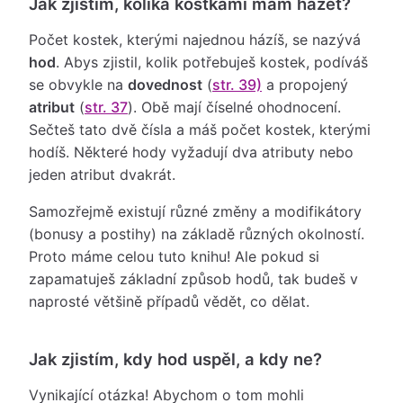
Jak zjistím, kolika kostkami mám házet?
Počet kostek, kterými najednou házíš, se nazývá
hod
. Abys zjistil, kolik potřebuješ kostek, podíváš
se obvykle na
dovednost
(
str. 39)
a propojený
atribut
(
str. 37
). Obě mají číselné ohodnocení.
Sečteš tato dvě čísla a máš počet kostek, kterými
hodíš. Některé hody vyžadují dva atributy nebo
jeden atribut dvakrát.
Samozřejmě existují různé změny a modifikátory
(bonusy a postihy) na základě různých okolností.
Proto máme celou tuto knihu! Ale pokud si
zapamatuješ základní způsob hodů, tak budeš v
naprosté většině případů vědět, co dělat.
Jak zjistím, kdy hod uspěl, a kdy ne?
Vynikající otázka! Abychom o tom mohli