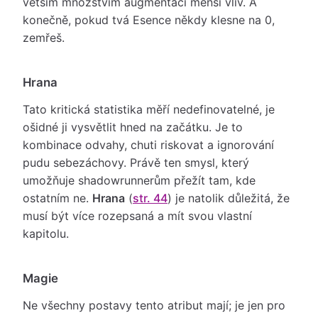
větším množstvím augmentací menší vliv. A
konečně, pokud tvá Esence někdy klesne na 0,
zemřeš.
Hrana
Tato kritická statistika měří nedefinovatelné, je
ošidné ji vysvětlit hned na začátku. Je to
kombinace odvahy, chuti riskovat a ignorování
pudu sebezáchovy. Právě ten smysl, který
umožňuje shadowrunnerům přežít tam, kde
ostatním ne.
Hrana
(
str. 44
) je natolik důležitá, že
musí být více rozepsaná a mít svou vlastní
kapitolu.
Magie
Ne všechny postavy tento atribut mají; je jen pro