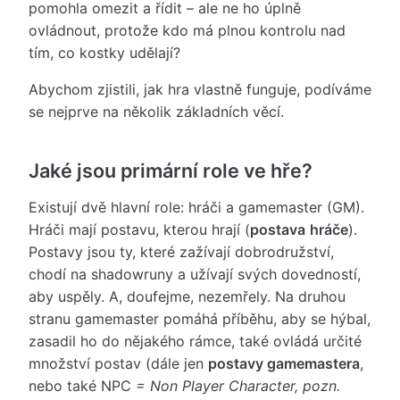
pomohla omezit a řídit – ale ne ho úplně
ovládnout, protože kdo má plnou kontrolu nad
tím, co kostky udělají?
Abychom zjistili, jak hra vlastně funguje, podíváme
se nejprve na několik základních věcí.
Jaké jsou primární role ve hře?
Existují dvě hlavní role: hráči a gamemaster (GM).
Hráči mají postavu, kterou hrají (
postava
hráče
).
Postavy jsou ty, které zažívají dobrodružství,
chodí na shadowruny a užívají svých dovedností,
aby uspěly. A, doufejme, nezemřely. Na druhou
stranu gamemaster pomáhá příběhu, aby se hýbal,
zasadil ho do nějakého rámce, také ovládá určité
množství postav (dále jen
postavy gamemastera
,
nebo také NPC
= Non Player Character, pozn.