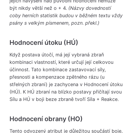
jejich navýšení nad původní hodnocení nemůže
být nikdy větší než o + 4.
(Názvy dovedností
coby herních statistik budou v běžném textu vždy
psány s velkým písmenem, pozn. překl.)
Hodnocení útoku (HÚ)
Když postava útočí, má její vybraná zbraň
kombinaci vlastností, které určují její celkovou
účinnost. Tato kombinace zastavovací síly,
přesnosti a kompenzace zpětného rázu (u
střelných zbraní) je zachycena v Hodnocení útoku
(HÚ). K HÚ zbraní na blízko postavy přičítají svou
Sílu a HÚ v boji beze zbraně tvoří Síla + Reakce.
Hodnocení obrany (HO)
Tento odvozený atribut je důležitou součástí boje,