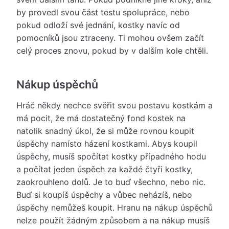
by provedl svou část testu spolupráce, nebo
pokud odloží své jednání, kostky navíc od
pomocníků jsou ztraceny. Ti mohou ovšem začít
celý proces znovu, pokud by v dalším kole chtěli.
Nákup úspěchů
Hráč někdy nechce svěřit svou postavu kostkám a
má pocit, že má dostatečný fond kostek na
natolik snadný úkol, že si může rovnou koupit
úspěchy namísto házení kostkami. Abys koupil
úspěchy, musíš spočítat kostky případného hodu
a počítat jeden úspěch za každé čtyři kostky,
zaokrouhleno dolů. Je to buď všechno, nebo nic.
Buď si koupíš úspěchy a vůbec neházíš, nebo
úspěchy nemůžeš koupit. Hranu na nákup úspěchů
nelze použít žádným způsobem a na nákup musíš