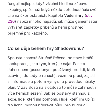
fungují nejlépe, když všichni hledí na zábavu
skupiny, spíše než když někdo upřednostňuje své
cíle na úkor ostatních. Kapitola
Vedení hry
(
str.
230
) nabízí mnoho nápadů, jak může gamemaster
vytvářet zápletky příběhů a herní prostředí
příjemné pro každého.
Co se děje během hry Shadowrunu?
Spousta chaosu! Stručně řečeno, postavy hráčů
spolupracují jako tým, který je najat Panem
Johnsonem (pseudonym používaný pro lidi, kteří
uzavírají dohody o runech), vezmou práci, zajistí
si informace a potom vymyslí a provedou nějaký
plán. V závislosti na složitosti to může zahrnout i
více herních sezení. Jak se postavy stáhnou z
akce, lidé, kteří jim pomohli, i lidé, kteří jim ublížili,
ti všichni mohou připravit půdu pro budoucí