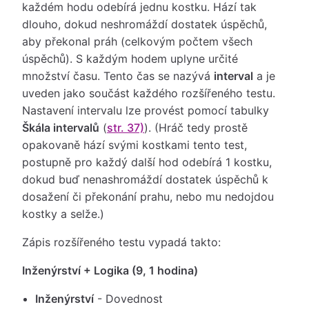
každém hodu odebírá jednu kostku. Hází tak
dlouho, dokud neshromáždí dostatek úspěchů,
aby překonal práh (celkovým počtem všech
úspěchů). S každým hodem uplyne určité
množství času. Tento čas se nazývá
interval
a je
uveden jako součást každého rozšířeného testu.
Nastavení intervalu lze provést pomocí tabulky
Škála intervalů
(
str. 37)
). (Hráč tedy prostě
opakovaně hází svými kostkami tento test,
postupně pro každý další hod odebírá 1 kostku,
dokud buď nenashromáždí dostatek úspěchů k
dosažení či překonání prahu, nebo mu nedojdou
kostky a selže.)
Zápis rozšířeného testu vypadá takto:
Inženýrství + Logika (9, 1 hodina)
Inženýrství
- Dovednost