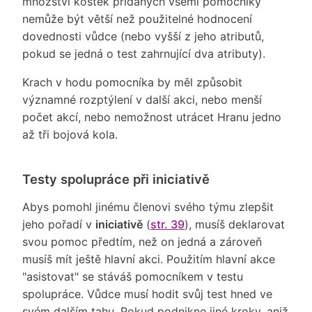
množství kostek přidaných všemi pomocníky
nemůže být větší než použitelné hodnocení
dovednosti vůdce (nebo vyšší z jeho atributů,
pokud se jedná o test zahrnující dva atributy).
Krach v hodu pomocníka by měl způsobit
významné rozptýlení v další akci, nebo menší
počet akcí, nebo nemožnost utrácet Hranu jedno
až tři bojová kola.
Testy spolupráce při iniciativě
Abys pomohl jinému členovi svého týmu zlepšit
jeho pořadí v
iniciativě
(
str. 39
), musíš deklarovat
svou pomoc předtím, než on jedná a zároveň
musíš mít ještě hlavní akci. Použitím hlavní akce
"asistovat" se stáváš pomocníkem v testu
spolupráce. Vůdce musí hodit svůj test hned ve
svém dalším tahu. Pokud podnikne jiné kroky, aniž