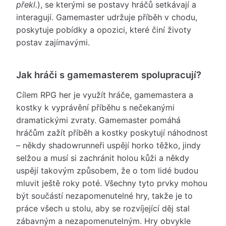
překl.
), se kterými se postavy hráčů setkávají a
interagují. Gamemaster udržuje příběh v chodu,
poskytuje pobídky a opozici, které činí životy
postav zajímavými.
Jak hráči s gamemasterem spolupracují?
Cílem RPG her je využít hráče, gamemastera a
kostky k vyprávění příběhu s nečekanými
dramatickými zvraty. Gamemaster pomáhá
hráčům zažít příběh a kostky poskytují náhodnost
– někdy shadowrunneři uspějí horko těžko, jindy
selžou a musí si zachránit holou kůži a někdy
uspějí takovým způsobem, že o tom lidé budou
mluvit ještě roky poté. Všechny tyto prvky mohou
být součástí nezapomenutelné hry, takže je to
práce všech u stolu, aby se rozvíjející děj stal
zábavným a nezapomenutelným. Hry obvykle