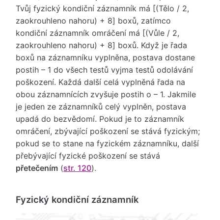
Tvůj fyzický kondiční záznamník má [(Tělo / 2,
zaokrouhleno nahoru) + 8] boxů, zatímco
kondiční záznamník omráčení má [(Vůle / 2,
zaokrouhleno nahoru) + 8] boxů. Když je řada
boxů na záznamníku vyplněna, postava dostane
postih – 1 do všech testů vyjma testů odolávání
poškození. Každá další celá vyplněná řada na
obou záznamnících zvyšuje postih o – 1. Jakmile
je jeden ze záznamníků celý vyplněn, postava
upadá do bezvědomí. Pokud je to záznamník
omráčení, zbývající poškození se stává fyzickým;
pokud se to stane na fyzickém záznamníku, další
přebývající fyzické poškození se stává
přetečením
(
str. 120
).
Fyzický kondiční záznamník