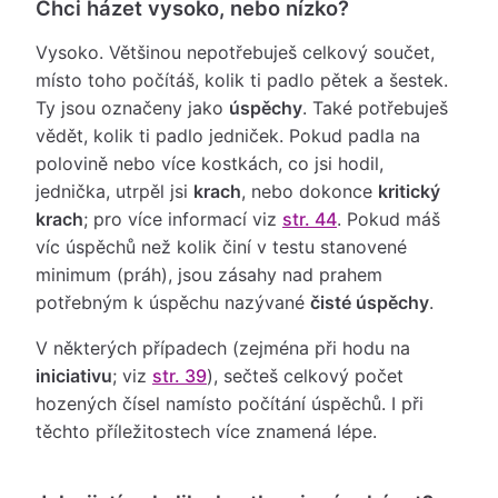
Chci házet vysoko, nebo nízko?
Vysoko. Většinou nepotřebuješ celkový součet,
místo toho počítáš, kolik ti padlo pětek a šestek.
Ty jsou označeny jako
úspěchy
. Také potřebuješ
vědět, kolik ti padlo jedniček. Pokud padla na
polovině nebo více kostkách, co jsi hodil,
jednička, utrpěl jsi
krach
, nebo dokonce
kritický
krach
; pro více informací viz
str. 44
. Pokud máš
víc úspěchů než kolik činí v testu stanovené
minimum (práh), jsou zásahy nad prahem
potřebným k úspěchu nazývané
čisté úspěchy
.
V některých případech (zejména při hodu na
iniciativu
; viz
str. 39
), sečteš celkový počet
hozených čísel namísto počítání úspěchů. I při
těchto příležitostech více znamená lépe.