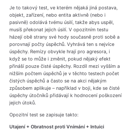
Je to takový test, ve kterém nějaká jiná postava,
objekt, zařízení, nebo entita aktivně (nebo i
pasivně) odolává tvému úsilí, takže abys uspěl,
musíš překonat jejich úsilí. V opozitním testu
házejí obě strany své hody současně proti sobě a
porovnají počty úspěchů. Vyhrává ten s nejvíce
úspěchy. Remízy obvykle hrají pro agresora, i
když se to může i změnit, pokud nějaký efekt
přináší pouze čisté úspěchy. Rozdíl mezi vyšším a
nižším počtem úspěchů je v těchto testech počet
čistých úspěchů a často se na akci nějakým
způsobem aplikuje – například v boji, kde se čisté
úspěchy útočníků přidávají k hodnocení poškození
jejich útoků.
Opozitní test se zapisuje takto:
Utajení + Obratnost proti Vnímání + Intuici