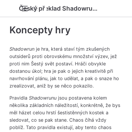
Český překlad Shadowrun 6e SRD
Koncepty hry
Shadowrun
je hra, která staví tým zkušených
outsiderů proti obrovskému množství výzev, jež
proti nim Šestý svět postaví. Hráči obvykle
dostanou úkol; hra je pak o jejich kreativitě při
navrhování plánu, jak to udělat, a pak o snaze ho
zrealizovat, aniž by se něco pokazilo.
Pravidla
Shadowrunu
jsou postavena kolem
několika základních náležitostí, konkrétně, že bys
měl házet celou hrstí šestistěnných kostek a
sledovat, co se pak stane. Chaos číhá vždy
poblíž. Tato pravidla existují, aby tento chaos