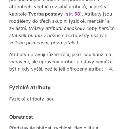
atributech, včetně rozsahů atributů, najdeš v
kapitole
Tvorba postavy
(
str. 58
). Atributy jsou
rozděleny do třech skupin: fyzické, mentální a
zvláštní.
(Názvy atributů čehokoliv coby herních
statistik budou v běžném textu vždy psány s
velkým písmenem, pozn. překl.)
Atributy upravují různé věci, jako jsou kouzla a
vybavení, ale upravený atribut postavy nemůže
být nikdy vyšší, než je její přirozený atribut + 4.
Fyzické atributy
Fyzické atributy jsou:
Obratnost
Představuje hbitost, rychlost, flexibilitu a