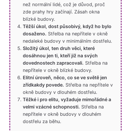
než normální lidé, což je důvod, proč
zde prahy hry začínají. Zásah okna
blízké budovy.
Těžší úkol, dost působivý, když ho bylo
dosaženo.
Střelba na nepřítele v okně
nedaleké budovy v minimálním dostřelu.
Složitý úkol, ten druh věci, které
dosáhnou jen ti, kteří již na svých
dovednostech zapracovali.
Střelba na
nepřítele v okně blízké budovy.
Elitní úroveň, něco, co se ve světě jen
zřídkakdy povede.
Střelba na nepřítele v
okně budovy v dlouhém dostřelu.
Těžké i pro elitu, vyžaduje mimořádné a
velmi vzácné schopnosti.
Střelba na
nepřítele v okně budovy v dlouhém
dostřelu za běhu.