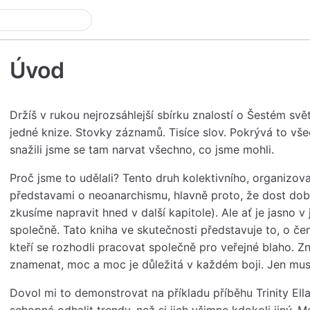
Úvod
Držíš v rukou nejrozsáhlejší sbírku znalostí o Šestém svě
jedné knize. Stovky záznamů. Tisíce slov. Pokrývá to vše
snažili jsme se tam narvat všechno, co jsme mohli.
Proč jsme to udělali? Tento druh kolektivního, organizovan
představami o neoanarchismu, hlavně proto, že dost dob
zkusíme napravit hned v další kapitole). Ale ať je jasno v
společně. Tato kniha ve skutečnosti představuje to, o čem
kteří se rozhodli pracovat společně pro veřejné blaho. Z
znamenat, moc a moc je důležitá v každém boji. Jen musí
Dovol mi to demonstrovat na příkladu příběhu Trinity Ella
schopná odhalit trendy, než si jich všimne kdokoli jiný. 