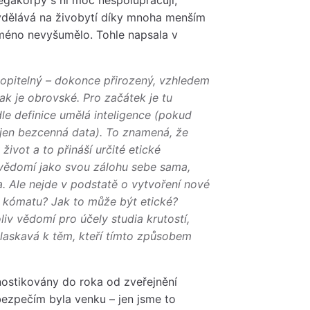
i vydělává na živobytí díky mnoha menším
 jméno nevyšumělo. Tohle napsala v
hopitelný – dokonce přirozený, vzhledem
ak je obrovské. Pro začátek je tu
dle definice umělá inteligence (pokud
 jen bezcenná data). To znamená, že
ivot a to přináší určité etické
o vědomí jako svou zálohu sebe sama,
. Ale nejde v podstatě o vytvoření nové
o kómatu? Jak to může být etické?
iv vědomí pro účely studia krutostí,
 laskavá k těm, kteří tímto způsobem
nostikovány do roka od zveřejnění
ebezpečím byla venku – jen jsme to