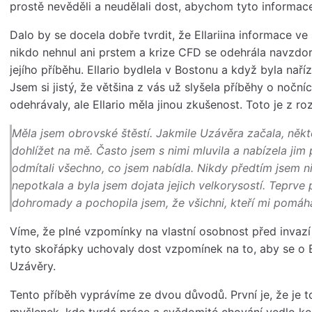
prostě nevěděli a neudělali dost, abychom tyto informace 
Dalo by se docela dobře tvrdit, že Ellariina informace v
nikdo nehnul ani prstem a krize CFD se odehrála navzdory
jejího příběhu. Ellario bydlela v Bostonu a když byla naří
Jsem si jistý, že většina z vás už slyšela příběhy o nočn
odehrávaly, ale Ellario měla jinou zkušenost. Toto je z r
Měla jsem obrovské štěstí. Jakmile Uzávěra začala, někte
dohlížet na mě. Často jsem s nimi mluvila a nabízela jim 
odmítali všechno, co jsem nabídla. Nikdy předtím jsem nik
nepotkala a byla jsem dojata jejich velkorysostí. Teprve 
dohromady a pochopila jsem, že všichni, kteří mi pomáha
Víme, že plné vzpomínky na vlastní osobnost před invazí
tyto skořápky uchovaly dost vzpomínek na to, aby se o 
Uzávěry.
Tento příběh vyprávíme ze dvou důvodů. První je, že je t
myšlenek, kde tvrdá práce a svědomité chování vedlo ke 