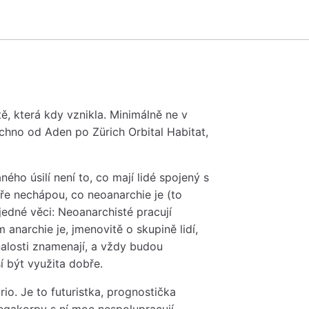
tě, která kdy vznikla. Minimálně ne v
chno od Aden po Zürich Orbital Habitat,
ého úsilí není to, co mají lidé spojený s
ře nechápou, co neoanarchie je (to
 jedné věci: Neoanarchisté pracují
 anarchie je, jmenovitě o skupině lidí,
nalosti znamenají, a vždy budou
 být využita dobře.
rio. Je to futuristka, prognostička
Megakorpy s ní moc nespolupracují,