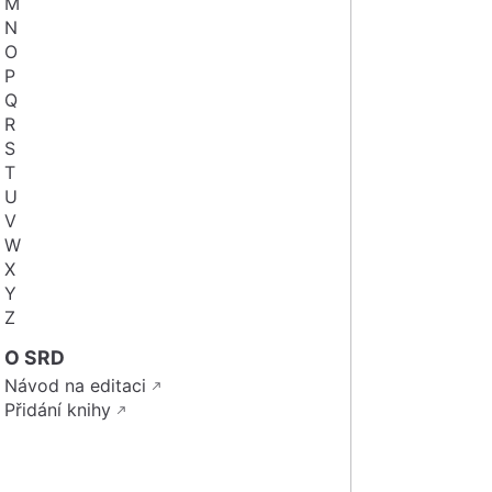
M
N
O
P
Q
R
S
T
U
V
W
X
Y
Z
O SRD
Návod na editaci
Přidání knihy