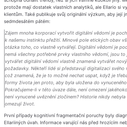
protože mají dostatek vlastních analytiků, ale Ellario s
klientům. Také publikuje svůj originální výzkum, aby její
sedmdesátém pátém:
Zájem mnoha korporací vytvořit digitální vědomí je poc
k našemu instinktu přežití. Minové pole etických obav vš
otázka toho, co vlastně vytvářejí. Digitální vědomí je po
nemá všechny potřebné prvky vlastního vědomí, jsou to
vytvářet digitální vědomí vlastně znamená vytvářet nový ž
požadavky. Někteří lidé si představují digitalizaci svéh
což znamená, že je to možné nechat uspat, když je třeba
formy života jen proto, aby byla uložena do vynucenéh
Pokračujeme-li v této úvaze dále, není omezení jakéhokol
není vynucené uvěznění zločinem? Historie nikdy nebyla
omezují život.
První případy kognitivní fragmentační poruchy byly diag
Ellariiných úvah. Informace varující nás před hrozícím n