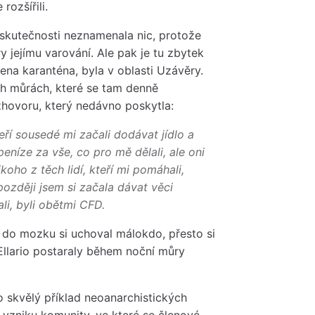
rozšířili.
e skutečnosti neznamenala nic, protože
 jejímu varování. Ale pak je tu zbytek
zena karanténa, byla v oblasti Uzávěry.
ích můrách, které se tam denně
ozhovoru, který nedávno poskytla:
ří sousedé mi začali dodávat jídlo a
peníze za vše, co pro mě dělali, ale oni
oho z těch lidí, kteří mi pomáhali,
později jsem si začala dávat věci
li, byli obětmi CFD.
 do mozku si uchoval málokdo, přesto si
Ellario postaraly během noční můry
o skvělý příklad neoanarchistických
vzniku komunity, ve které se členové