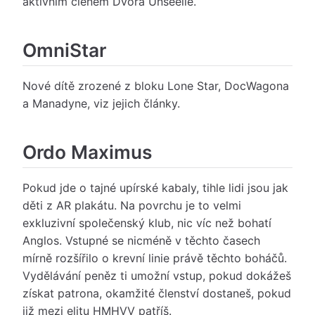
aktivním členem Dvora Unseelie.
OmniStar
Nové dítě zrozené z bloku Lone Star, DocWagona
a Manadyne, viz jejich články.
Ordo Maximus
Pokud jde o tajné upírské kabaly, tihle lidi jsou jak
děti z AR plakátu. Na povrchu je to velmi
exkluzivní společenský klub, nic víc než bohatí
Anglos. Vstupné se nicméně v těchto časech
mírně rozšířilo o krevní linie právě těchto boháčů.
Vydělávání peněz ti umožní vstup, pokud dokážeš
získat patrona, okamžité členství dostaneš, pokud
již mezi elitu HMHVV patříš.