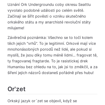
Uznání Ork Undergroundu coby okresu Seattlu
vyvolalo podobné události po celém světě.
Začínají se šířit pověsti o vzniku skutečného
orkského státu a my anarchisté revoluční státy
milujeme!
Závěrečná poznámka: Všechno se to točí kolem
těch jejich "vrhů". To je legitimní. Orkové mají více
mnohonásobných porodů než lidé, ale pokud si
myslíš, že jsou díky tomu méně lidmi... fragovat tě,
ty fragovanej fragtarde. To je rasistickej drek
Humanisu bez ohledu na to, jak jsi to změkčil, a za
šíření jejich názorů dostaneš pořádně přes hubu!
Or'zet
Orkský jazyk or´zet se objevil, když se