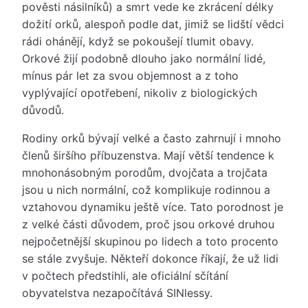
pověsti násilníků) a smrt vede ke zkrácení délky
dožití orků, alespoň podle dat, jimiž se lidští vědci
rádi ohánějí, když se pokoušejí tlumit obavy.
Orkové žijí podobně dlouho jako normální lidé,
mínus pár let za svou objemnost a z toho
vyplývající opotřebení, nikoliv z biologických
důvodů.
Rodiny orků bývají velké a často zahrnují i mnoho
členů širšího příbuzenstva. Mají větší tendence k
mnohonásobným porodům, dvojčata a trojčata
jsou u nich normální, což komplikuje rodinnou a
vztahovou dynamiku ještě více. Tato porodnost je
z velké části důvodem, proč jsou orkové druhou
nejpočetnější skupinou po lidech a toto procento
se stále zvyšuje. Někteří dokonce říkají, že už lidi
v počtech předstihli, ale oficiální sčítání
obyvatelstva nezapočítává SINlessy.