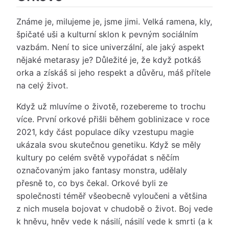
Známe je, milujeme je, jsme jimi. Velká ramena, kly,
špičaté uši a kulturní sklon k pevným sociálním
vazbám. Není to sice univerzální, ale jaký aspekt
nějaké metarasy je? Důležité je, že když potkáš
orka a získáš si jeho respekt a důvěru, máš přítele
na celý život.
Když už mluvíme o životě, rozebereme to trochu
více. První orkové přišli během goblinizace v roce
2021, kdy část populace díky vzestupu magie
ukázala svou skutečnou genetiku. Když se měly
kultury po celém světě vypořádat s něčím
označovaným jako fantasy monstra, udělaly
přesně to, co bys čekal. Orkové byli ze
společnosti téměř všeobecně vyloučeni a většina
z nich musela bojovat v chudobě o život. Boj vede
k hněvu, hněv vede k násilí, násilí vede k smrti (a k