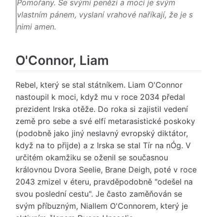
Pomořany. Se svými penězi a mocí je svým
vlastním pánem, vyslaní vrahové naříkají, že je s
nimi amen.
O'Connor, Liam
Rebel, který se stal státníkem. Liam O'Connor
nastoupil k moci, když mu v roce 2034 předal
prezident Irska otěže. Do roka si zajistil vedení
země pro sebe a své elfí metarasistické poskoky
(podobně jako jiný neslavný evropský diktátor,
když na to přijde) a z Irska se stal Tír na nÓg. V
určitém okamžiku se oženil se současnou
královnou Dvora Seelie, Brane Deigh, poté v roce
2043 zmizel v éteru, pravděpodobně "odešel na
svou poslední cestu". Je často zaměňován se
svým příbuzným, Niallem O'Connorem, který je