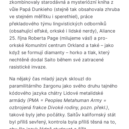
zkombinovaly starodávná a mysteriózní kniha z
vůle Papá Dunkieho (stejně tak obsahovala zhruba
ve stejném měřítku i sperethiel), práce
překladového týmu lingvistických odborníků
(obsahující elfské, orkské i lidské nerdy), Aliance
25. října Roberta Page (milujeme vás!) a pro-
orkské Komunitní centrum Orkland a také – jako
když se formují diamanty – horko a tlak, který
nechtěně dodal Saito během své zatracené
rasistické invaze.
Na nějaký čas mladý jazyk sklouzl do
paramilitárního žargonu jako svého druhu tajného
kódového jazyka chátry Lidové metalidské
armády
(PMA = Peoples Metahuman Army =
ozbrojená frakce Divoké rodiny, pozn. překl.)
,
takové byly jeho počátky. Saitův kalifornský stát
byl příliš sevřený, kontrola byla příliš těsná na to,