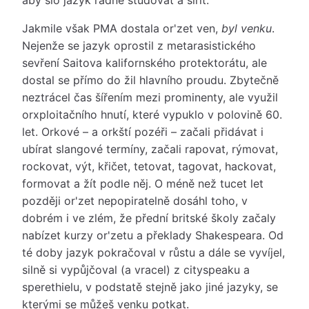
aby šlo jazyk řádně studovat a šířit.
Jakmile však PMA dostala or'zet ven,
byl venku
.
Nejenže se jazyk oprostil z metarasistického
sevření Saitova kalifornského protektorátu, ale
dostal se přímo do žil hlavního proudu. Zbytečně
neztrácel čas šířením mezi prominenty, ale využil
orxploitačního hnutí, které vypuklo v polovině 60.
let. Orkové – a orkští pozéři – začali přidávat i
ubírat slangové termíny, začali rapovat, rýmovat,
rockovat, výt, křičet, tetovat, tagovat, hackovat,
formovat a žít podle něj. O méně než tucet let
později or'zet nepopiratelně dosáhl toho, v
dobrém i ve zlém, že přední britské školy začaly
nabízet kurzy or'zetu a překlady Shakespeara. Od
té doby jazyk pokračoval v růstu a dále se vyvíjel,
silně si vypůjčoval (a vracel) z cityspeaku a
sperethielu, v podstatě stejně jako jiné jazyky, se
kterými se můžeš venku potkat.