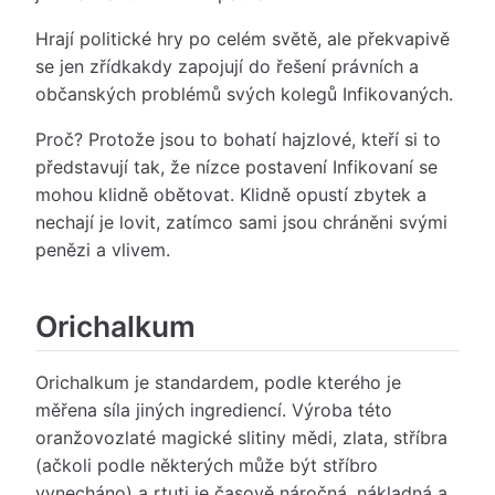
Hrají politické hry po celém světě, ale překvapivě
se jen zřídkakdy zapojují do řešení právních a
občanských problémů svých kolegů Infikovaných.
Proč? Protože jsou to bohatí hajzlové, kteří si to
představují tak, že nízce postavení Infikovaní se
mohou klidně obětovat. Klidně opustí zbytek a
nechají je lovit, zatímco sami jsou chráněni svými
penězi a vlivem.
Orichalkum
Orichalkum je standardem, podle kterého je
měřena síla jiných ingrediencí. Výroba této
oranžovozlaté magické slitiny mědi, zlata, stříbra
(ačkoli podle některých může být stříbro
vynecháno) a rtuti je časově náročná, nákladná a