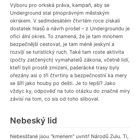
Výboru pro orkská práva, kampaň, aby se
Underground stal plnoprávným městským
okrskem. V sedmdesátém čtvrtém roce získali
dostatek hlasů a návrh prošel – z Undergroundu je
ofici ální okres. To znamená, že je tam mnohem
bezpečnější cestovat, je tam méně jeskyní a
rozvíjí se turistický ruch. Také tam roste aktivita
(počty zatčených) vymahatelů zákona, včetně lidí,
kteří byli prostě zmizeni, pašerácké trasy byly
ořezány asi o tři čtvrtiny a bezpečnostní ka mery
se šíří jako houby po dešti. Je to lepší? Jako
vždyc ky, odpověď na tuto otázku do značné míry
závisí na tom, co sis od toho sliboval.
Nebeský lid
Nebesšťané jsou "kmenem" uvnitř Národů Zulu. Ti,