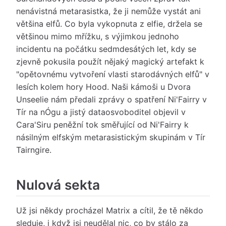
nenávistná metarasistka, že ji nemůže vystát ani
většina elfů. Co byla vykopnuta z elfie, držela se
většinou mimo mřížku, s výjimkou jednoho
incidentu na počátku sedmdesátých let, kdy se
zjevně pokusila použít nějaký magický artefakt k
"opětovnému vytvoření vlasti starodávných elfů" v
lesích kolem hory Hood. Naši kámoši u Dvora
Unseelie nám předali zprávy o spatření Ni'Fairry v
Tír na nÓgu a jistý dataosvoboditel objevil v
Cara'Siru peněžní tok směřující od Ni'Fairry k
násilným elfským metarasistickým skupinám v Tír
Tairngire.
Nulová sekta
Už jsi někdy procházel Matrix a cítil, že tě někdo
sleduje, i když jsi neudělal nic, co by stálo za