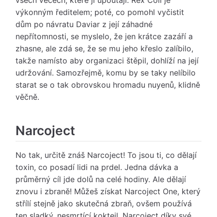
všech věcech, které ji upoutají. Rex Coll je
výkonným ředitelem; poté, co pomohl vyčistit
dům po návratu Daviar z její záhadné
nepřítomnosti, se myslelo, že jen krátce zazáří a
zhasne, ale zdá se, že se mu jeho křeslo zalíbilo,
takže namísto aby organizaci štěpil, dohlíží na její
udržování. Samozřejmě, komu by se taky nelíbilo
starat se o tak obrovskou hromadu nuyenů, klidně
věčně.
Narcoject
No tak, určitě znáš Narcoject! To jsou ti, co dělají
toxin, co posadí lidi na prdel. Jedna dávka a
průměrný cíl jde dolů na celé hodiny. Ale dělají
znovu i zbraně! Můžeš získat Narcoject One, který
střílí stejně jako skutečná zbraň, ovšem používá
ten sladký, nesmrtící koktejl. Narcoject díky své