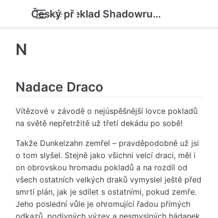
Český překlad Shadowrun 6e SRD
N
Nadace Draco
Vítězové v závodě o nejúspěšnější lovce pokladů
na světě nepřetržitě už třetí dekádu po sobě!
Takže Dunkelzahn zemřel – pravděpodobně už jsi
o tom slyšel. Stejně jako všichni velcí draci, měl i
on obrovskou hromadu pokladů a na rozdíl od
všech ostatních velkých draků vymyslel ještě před
smrtí plán, jak je sdílet s ostatními, pokud zemře.
Jeho poslední vůle je ohromující řadou přímých
odkazů, podivných výzev a nesmyslných hádanek.