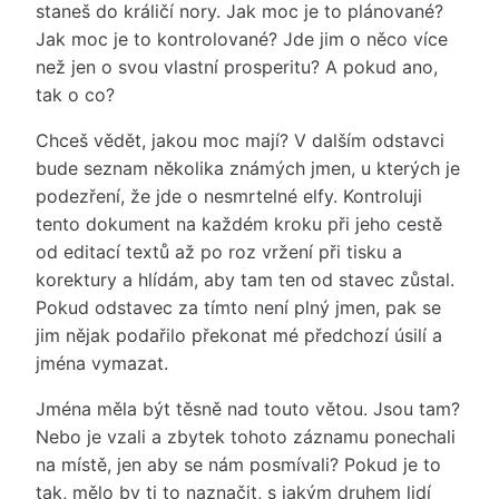
staneš do králičí nory. Jak moc je to plánované?
Jak moc je to kontrolované? Jde jim o něco více
než jen o svou vlastní prosperitu? A pokud ano,
tak o co?
Chceš vědět, jakou moc mají? V dalším odstavci
bude seznam několika známých jmen, u kterých je
podezření, že jde o nesmrtelné elfy. Kontroluji
tento dokument na každém kroku při jeho cestě
od editací textů až po roz vržení při tisku a
korektury a hlídám, aby tam ten od stavec zůstal.
Pokud odstavec za tímto není plný jmen, pak se
jim nějak podařilo překonat mé předchozí úsilí a
jména vymazat.
Jména měla být těsně nad touto větou. Jsou tam?
Nebo je vzali a zbytek tohoto záznamu ponechali
na místě, jen aby se nám posmívali? Pokud je to
tak, mělo by ti to naznačit, s jakým druhem lidí