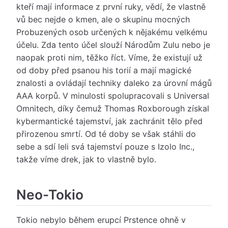
kteří mají informace z první ruky, vědí, že vlastně
vů bec nejde o kmen, ale o skupinu mocných
Probuzených osob určených k nějakému velkému
účelu. Zda tento účel slouží Národům Zulu nebo je
naopak proti nim, těžko říct. Víme, že existují už
od doby před psanou his torií a mají magické
znalosti a ovládají techniky daleko za úrovní mágů
AAA korpů. V minulosti spolupracovali s Universal
Omnitech, díky čemuž Thomas Roxborough získal
kybermantické tajemství, jak zachránit tělo před
přirozenou smrtí. Od té doby se však stáhli do
sebe a sdí leli svá tajemství pouze s Izolo Inc.,
takže víme drek, jak to vlastně bylo.
Neo-Tokio
Tokio nebylo během erupcí Prstence ohně v