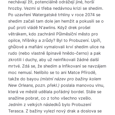
nechávají žít, potenciálně odrážejí jiné, horší
hrozby. Vezmi si třeba nedávnou krizi se shedim.
Po uzavření Watergatské trhliny v roce 2074 se
shedim začali tam dole jen hemžit a pokusili se o
puč proti vládě N'awlins. Když drek prošel
větrákem, kdo zachránil Půlměsíční město pro
opilce, hříšníky a zrůdy? Byl to Probuzení. Upíři,
ghůlové a mafiáni vymalovali krví shedim ulice na
rudo (nebo vlastně špinavě hnědo-černo) a pak
zkrotili i duchy, aby už neinfikovali žádné další
mrtvé. Zdá se, že shedim a Infikovaní se navzájem
moc nemusí. Nelíbilo se to ani Matce Přírodě,
takže do bayou
(místní název pro bažiny kolem
New Orleans, pozn. překl.)
poslala manovou vlnu,
která ve městě udělala pořádný bordel. Stále se
snažíme pobrat, co z toho všechno vzešlo.
Jedním z velkých následků bylo Probuzení
Terasca. Z bažiny vylezl nový drak a doslova se