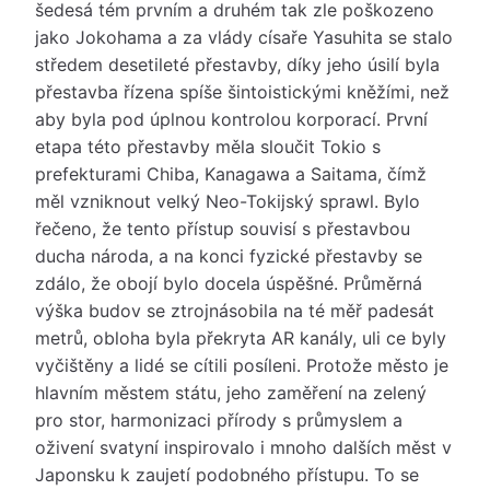
šedesá tém prvním a druhém tak zle poškozeno
jako Jokohama a za vlády císaře Yasuhita se stalo
středem desetileté přestavby, díky jeho úsilí byla
přestavba řízena spíše šintoistickými kněžími, než
aby byla pod úplnou kontrolou korporací. První
etapa této přestavby měla sloučit Tokio s
prefekturami Chiba, Kanagawa a Saitama, čímž
měl vzniknout velký Neo-Tokijský sprawl. Bylo
řečeno, že tento přístup souvisí s přestavbou
ducha národa, a na konci fyzické přestavby se
zdálo, že obojí bylo docela úspěšné. Průměrná
výška budov se ztrojnásobila na té měř padesát
metrů, obloha byla překryta AR kanály, uli ce byly
vyčištěny a lidé se cítili posíleni. Protože město je
hlavním městem státu, jeho zaměření na zelený
pro stor, harmonizaci přírody s průmyslem a
oživení svatyní inspirovalo i mnoho dalších měst v
Japonsku k zaujetí podobného přístupu. To se