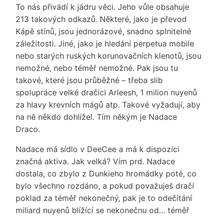
To nás přivádí k jádru věci. Jeho vůle obsahuje
213 takových odkazů. Některé, jako je převod
Kápě stínů, jsou jednorázové, snadno splnitelné
záležitosti. Jiné, jako je hledání perpetua mobile
nebo starých ruských korunovačních klenotů, jsou
nemožné, nebo téměř nemožné. Pak jsou tu
takové, které jsou průběžné – třeba slib
spolupráce velké dračici Arleesh, 1 milion nuyenů
za hlavy krevních mágů atp. Takové vyžadují, aby
na ně někdo dohlížel. Tím někým je Nadace
Draco.
Nadace má sídlo v DeeCee a má k dispozici
značná aktiva. Jak velká? Vím prd. Nadace
dostala, co zbylo z Dunkieho hromádky poté, co
bylo všechno rozdáno, a pokud považuješ dračí
poklad za téměř nekonečný, pak je to odečítání
miliard nuyenů blížící se nekonečnu od… téměř