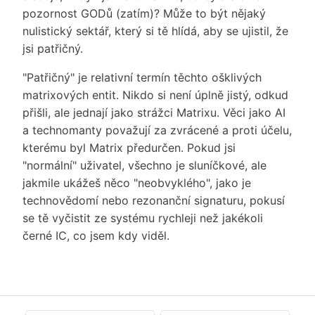
pozornost GODů (zatím)? Může to být nějaký
nulistický sektář, který si tě hlídá, aby se ujistil, že
jsi patřičný.
"Patřičný" je relativní termín těchto ošklivých
matrixových entit. Nikdo si není úplně jistý, odkud
přišli, ale jednají jako strážci Matrixu. Věci jako AI
a technomanty považují za zvrácené a proti účelu,
kterému byl Matrix předurčen. Pokud jsi
"normální" uživatel, všechno je sluníčkové, ale
jakmile ukážeš něco "neobvyklého", jako je
technovědomí nebo rezonanční signaturu, pokusí
se tě vyčistit ze systému rychleji než jakékoli
černé IC, co jsem kdy viděl.