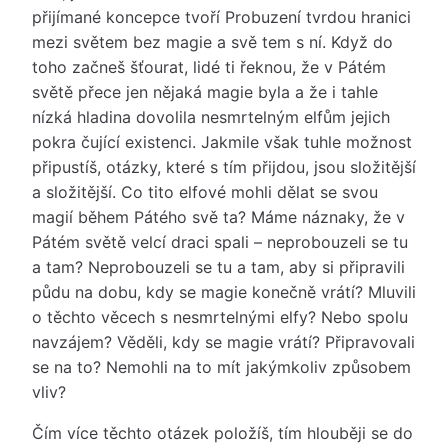
přijímané koncepce tvoří Probuzení tvrdou hranici
mezi světem bez magie a svě tem s ní. Když do
toho začneš šťourat, lidé ti řeknou, že v Pátém
světě přece jen nějaká magie byla a že i tahle
nízká hladina dovolila nesmrtelným elfům jejich
pokra čující existenci. Jakmile však tuhle možnost
připustíš, otázky, které s tím přijdou, jsou složitější
a složitější. Co tito elfové mohli dělat se svou
magií během Pátého svě ta? Máme náznaky, že v
Pátém světě velcí draci spali – neprobouzeli se tu
a tam? Neprobouzeli se tu a tam, aby si připravili
půdu na dobu, kdy se magie konečně vrátí? Mluvili
o těchto věcech s nesmrtelnými elfy? Nebo spolu
navzájem? Věděli, kdy se magie vrátí? Připravovali
se na to? Nemohli na to mít jakýmkoliv způsobem
vliv?
Čím více těchto otázek položíš, tím hlouběji se do