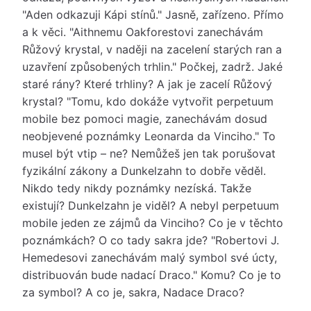
"Aden odkazuji Kápi stínů." Jasně, zařízeno. Přímo
a k věci. "Aithnemu Oakforestovi zanechávám
Růžový krystal, v naději na zacelení starých ran a
uzavření způsobených trhlin." Počkej, zadrž. Jaké
staré rány? Které trhliny? A jak je zacelí Růžový
krystal? "Tomu, kdo dokáže vytvořit perpetuum
mobile bez pomoci magie, zanechávám dosud
neobjevené poznámky Leonarda da Vinciho." To
musel být vtip – ne? Nemůžeš jen tak porušovat
fyzikální zákony a Dunkelzahn to dobře věděl.
Nikdo tedy nikdy poznámky nezíská. Takže
existují? Dunkelzahn je viděl? A nebyl perpetuum
mobile jeden ze zájmů da Vinciho? Co je v těchto
poznámkách? O co tady sakra jde? "Robertovi J.
Hemedesovi zanechávám malý symbol své úcty,
distribuován bude nadací Draco." Komu? Co je to
za symbol? A co je, sakra, Nadace Draco?