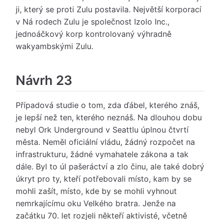
ji, který se proti Zulu postavila. Největší korporací
v Ná rodech Zulu je společnost Izolo Inc.,
jednoáčkový korp kontrolovaný výhradně
wakyambskými Zulu.
Návrh 23
Případová studie o tom, zda ďábel, kterého znáš,
je lepší než ten, kterého neznáš. Na dlouhou dobu
nebyl Ork Underground v Seattlu úplnou čtvrtí
města. Neměl oficiální vládu, žádný rozpočet na
infrastrukturu, žádné vymahatele zákona a tak
dále. Byl to úl pašeráctví a zlo činu, ale také dobrý
úkryt pro ty, kteří potřebovali místo, kam by se
mohli zašít, místo, kde by se mohli vyhnout
nemrkajícímu oku Velkého bratra. Jenže na
začátku 70. let rozjeli někteří aktivisté, včetně