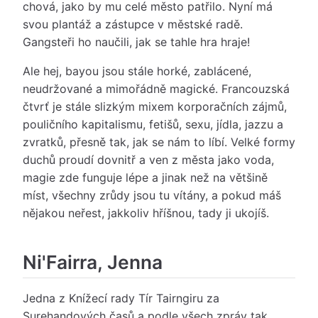
chová, jako by mu celé město patřilo. Nyní má
svou plantáž a zástupce v městské radě.
Gangsteři ho naučili, jak se tahle hra hraje!
Ale hej, bayou jsou stále horké, zablácené,
neudržované a mimořádně magické. Francouzská
čtvrť je stále slizkým mixem korporačních zájmů,
pouličního kapitalismu, fetišů, sexu, jídla, jazzu a
zvratků, přesně tak, jak se nám to líbí. Velké formy
duchů proudí dovnitř a ven z města jako voda,
magie zde funguje lépe a jinak než na většině
míst, všechny zrůdy jsou tu vítány, a pokud máš
nějakou neřest, jakkoliv hříšnou, tady ji ukojíš.
Ni'Fairra, Jenna
Jedna z Knížecí rady Tír Tairngiru za
Surehandových časů a podle všech zpráv tak