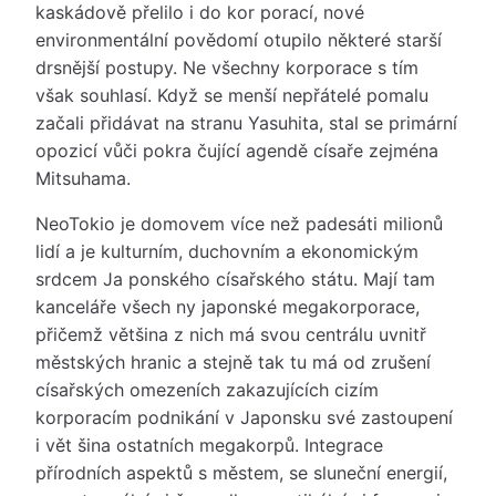
kaskádově přelilo i do kor porací, nové
environmentální povědomí otupilo některé starší
drsnější postupy. Ne všechny korporace s tím
však souhlasí. Když se menší nepřátelé pomalu
začali přidávat na stranu Yasuhita, stal se primární
opozicí vůči pokra čující agendě císaře zejména
Mitsuhama.
NeoTokio je domovem více než padesáti milionů
lidí a je kulturním, duchovním a ekonomickým
srdcem Ja ponského císařského státu. Mají tam
kanceláře všech ny japonské megakorporace,
přičemž většina z nich má svou centrálu uvnitř
městských hranic a stejně tak tu má od zrušení
císařských omezeních zakazujících cizím
korporacím podnikání v Japonsku své zastoupení
i vět šina ostatních megakorpů. Integrace
přírodních aspektů s městem, se sluneční energií,