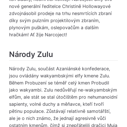
nové generální ředitelce Christině Hollowayové
zdvojnásobil prodeje na trhu nesmrtících zbraní
díky svým pulzním projektilovým zbraním,
plynovým puškám, oslepovačům a dalším
hračkám! Ať žije Narcoject!
Národy Zulu
Národy Zulu, součást Azaniánské konfederace,
jsou ovládány wakyambskými elfy kmene Zulu.
Během Probuzení se téměř celý kmen Probudil
jako wakyambi. Zulu nedůvěřují ne-wakyambským
elfům, ale stát se stal útočištěm pro nehumanoidní
sapienty, volné duchy a měňavce, kteří tvoří
pětinu populace. Zůstávají relativně samotářští,
ale je o nich známo, že jednají agresivně vůči
ostatním kmenům, čímž si znepřátelili dračici Muja