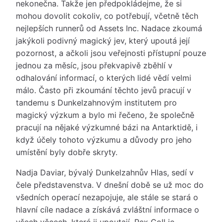
nekonečna. Takže jen předpokládejme, že si
mohou dovolit cokoliv, co potřebují, včetně těch
nejlepších runnerů od Assets Inc. Nadace zkoumá
jakýkoli podivný magický jev, který upoutá její
pozornost, a ačkoli jsou veřejnosti přístupní pouze
jednou za měsíc, jsou překvapivě zběhlí v
odhalování informací, o kterých lidé vědí velmi
málo. Často při zkoumání těchto jevů pracují v
tandemu s Dunkelzahnovým institutem pro
magický výzkum a bylo mi řečeno, že společně
pracují na nějaké výzkumné bázi na Antarktidě, i
když účely tohoto výzkumu a důvody pro jeho
umístění byly dobře skryty.
Nadja Daviar, bývalý Dunkelzahnův Hlas, sedí v
čele představenstva. V dnešní době se už moc do
všedních operací nezapojuje, ale stále se stará o
hlavní cíle nadace a získává zvláštní informace o