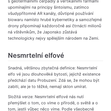
s geotermálními čerpadly a vertikálními farmami
upomínajími na principy šintoismu, zatímco
všudypřítomné AR kanály, důvtipné používání
biowaru namísto hrubé kybernetiky a samozřejmé
drony připomínají každoročně asi čtrnácti milionů
ná vštěvníkům, že Japonsko zůstává
technologicky nejvy spělejším národem na Zemi.
Nesmrtelní elfové
Snadná, většinou zbytečná definice: Nesmrtelní
elfo vé jsou dlouhověké bytosti, jejichž existence
předchází datu Probuzení. Zdá se, že mohou být
zabiti, ale je to těžké, nemají sklon umírat.
Složitá verze: Nesmrtelní elfové nás nutí
přemýšlet o tom, co víme o přírodě, o světě a o
tom, jestli vůbec něco víme. Podle všeobecně