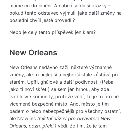
máme co do činění. A nabízí se další otázky –
pokud tento odstavec vyjmuli, jaké další změny na
poslední chvíli ještě provedli?
Nebo je celý tento příspěvek jen klam?
New Orleans
New Orleans nedávno zažil některé významné
změny, ale to nejlepší a nejhorší stále zůstává při
starém. Upíři, ghúlové a další podivnosti (třeba
jako ti noví skřeti) se sem jen hrnou, aby zde
tvořili své komunity, protože vědí, že je to pro ně
víceméně bezpečné místo. Ano, město je tím
pádem o něco nebezpečnější pro všechny ostatní,
ale N'awlins
(místní název pro obyvatele New
Orleans, pozn. překl.)
vědí, že tím, že je tam