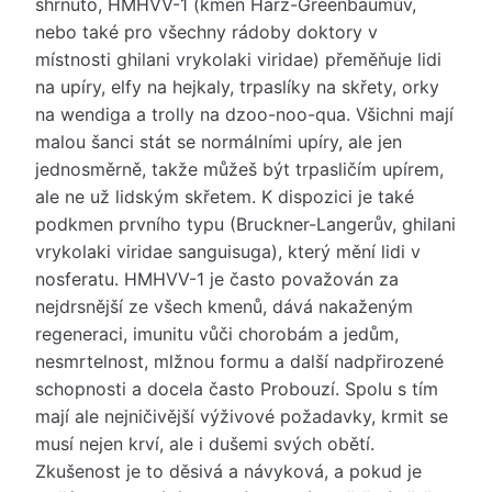
shrnuto, HMHVV-1 (kmen Harz-Greenbaumův,
nebo také pro všechny rádoby doktory v
místnosti ghilani vrykolaki viridae) přeměňuje lidi
na upíry, elfy na hejkaly, trpaslíky na skřety, orky
na wendiga a trolly na dzoo-noo-qua. Všichni mají
malou šanci stát se normálními upíry, ale jen
jednosměrně, takže můžeš být trpasličím upírem,
ale ne už lidským skřetem. K dispozici je také
podkmen prvního typu (Bruckner-Langerův, ghilani
vrykolaki viridae sanguisuga), který mění lidi v
nosferatu. HMHVV-1 je často považován za
nejdrsnější ze všech kmenů, dává nakaženým
regeneraci, imunitu vůči chorobám a jedům,
nesmrtelnost, mlžnou formu a další nadpřirozené
schopnosti a docela často Probouzí. Spolu s tím
mají ale nejničivější výživové požadavky, krmit se
musí nejen krví, ale i dušemi svých obětí.
Zkušenost je to děsivá a návyková, a pokud je