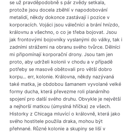
se už pravděpodobně s pár zvědy setkala,
protože jsou docela zběhlí v napodobování
metalidí, někdy dokonce zastávají i pozice v
korporacích. Vojáci jsou válečníci a brání hnízdo,
královnu a všechno, o co je třeba bojovat. Jsou
jak frontovými bojovníky vyslanými do války, tak i
zadními strážemi na obranu svého tvůrce. Dělníci
mi připomínají korporační drony. Jsou tam jen
proto, aby udrželi kolonii v chodu a v případě
potřeby se masově obětovali pro větší dobro
korpu... err, kolonie. Královna, někdy nazývaná
také matka, je obdobou šamanem vyvolané velké
formy ducha, která převezme roli planárního
spojení pro další svého druhu. Obvykle je největší
a nejhorší matkou (úmyslná hříčka) ze všech.
Historky z Chicaga mluvící o královně, která jako
svého hostitele použila draka, mohou být
přehnané. Různé kolonie a skupiny se liší v