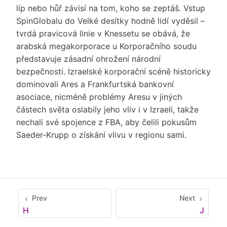
líp nebo hůř závisí na tom, koho se zeptáš. Vstup
SpinGlobalu do Velké desítky hodně lidí vyděsil –
tvrdá pravicová linie v Knessetu se obává, že
arabská megakorporace u Korporačního soudu
představuje zásadní ohrožení národní
bezpečnosti. Izraelské korporační scéně historicky
dominovali Ares a Frankfurtská bankovní
asociace, nicméně problémy Aresu v jiných
částech světa oslabily jeho vliv i v Izraeli, takže
nechali své spojence z FBA, aby čelili pokusům
Saeder-Krupp o získání vlivu v regionu sami.
Prev
Next
H
J