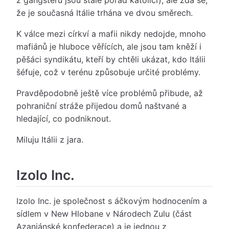
že je současná Itálie trhána ve dvou směrech.
K válce mezi církví a mafii nikdy nedojde, mnoho
mafiánů je hluboce věřících, ale jsou tam kněží i
pěšáci syndikátu, kteří by chtěli ukázat, kdo Itálii
šéfuje, což v terénu způsobuje určité problémy.
Pravděpodobně ještě více problémů přibude, až
pohraniční stráže přijedou domů naštvané a
hledající, co podniknout.
Miluju Itálii z jara.
Izolo Inc.
Izolo Inc. je společnost s áčkovým hodnocením a
sídlem v New Hlobane v Národech Zulu (část
Azaniánské konfederace) a je jednou z