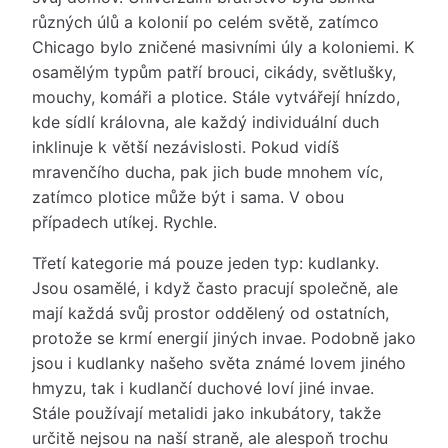
různých úlů a kolonií po celém světě, zatímco
Chicago bylo zničené masivními úly a koloniemi. K
osamělým typům patří brouci, cikády, světlušky,
mouchy, komáři a plotice. Stále vytvářejí hnízdo,
kde sídlí královna, ale každý individuální duch
inklinuje k větší nezávislosti. Pokud vidíš
mravenčího ducha, pak jich bude mnohem víc,
zatímco plotice může být i sama. V obou
případech utíkej. Rychle.
Třetí kategorie má pouze jeden typ: kudlanky.
Jsou osamělé, i když často pracují společně, ale
mají každá svůj prostor oddělený od ostatních,
protože se krmí energií jiných invae. Podobně jako
jsou i kudlanky našeho světa známé lovem jiného
hmyzu, tak i kudlančí duchové loví jiné invae.
Stále používají metalidi jako inkubátory, takže
určitě nejsou na naší straně, ale alespoň trochu