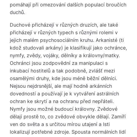
pomáhají při omezování dalších populací broučích
duchů.
Duchové přicházejí v různých druzích, ale také
přicházejí v různých typech s různými rolemi v
jejich malém psychosociálním kruhu. Arkanisté (ti
kdož studovali arkány) je klasifikují jako ochránce,
nymfy, zvědy, vojáky, dělníky a královny/matky.
Ochránci jsou zodpovědní za manipulaci s
inkubací hostitelů a tak podobně, zvlášť mezi
osamělými druhy, kde jsou méně běžní dělníci.
Nejsou nejdrsnější, ale mají hodně arkánních
dovedností a používají je k vytváření astrálních
ochran ke skrytí a na ochranu před nepřáteli.
Nymfy jsou možné budoucí královny. Zvědové
dělají prostě to, co zvědové obvykle dělají. Zamíří
ven do světa a s určitou mírou utajení a lsti
lokalizují potřebné zdroje. Spousta normálních lidí