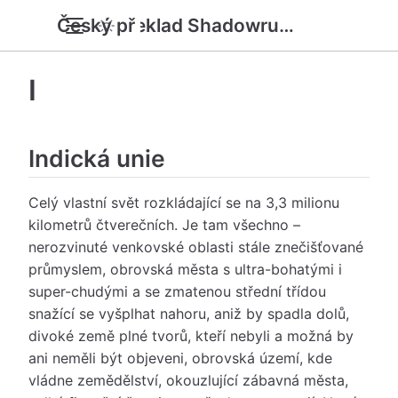
Český překlad Shadowrun 6e SRD
I
Indická unie
Celý vlastní svět rozkládající se na 3,3 milionu
kilometrů čtverečních. Je tam všechno –
nerozvinuté venkovské oblasti stále znečišťované
průmyslem, obrovská města s ultra-bohatými i
super-chudými a se zmatenou střední třídou
snažící se vyšplhat nahoru, aniž by spadla dolů,
divoké země plné tvorů, kteří nebyli a možná by
ani neměli být objeveni, obrovská území, kde
vládne zemědělství, okouzlující zábavná města,