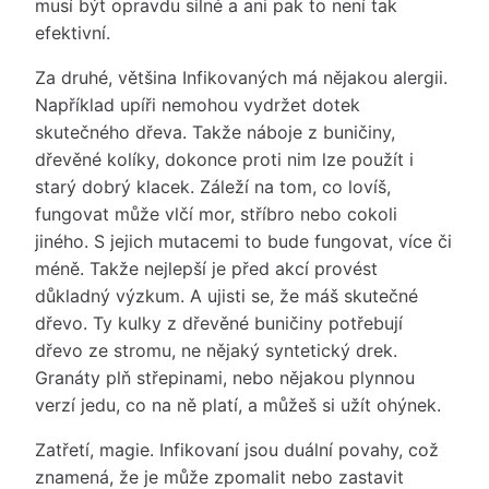
musí být opravdu silné a ani pak to není tak
efektivní.
Za druhé, většina Infikovaných má nějakou alergii.
Například upíři nemohou vydržet dotek
skutečného dřeva. Takže náboje z buničiny,
dřevěné kolíky, dokonce proti nim lze použít i
starý dobrý klacek. Záleží na tom, co lovíš,
fungovat může vlčí mor, stříbro nebo cokoli
jiného. S jejich mutacemi to bude fungovat, více či
méně. Takže nejlepší je před akcí provést
důkladný výzkum. A ujisti se, že máš skutečné
dřevo. Ty kulky z dřevěné buničiny potřebují
dřevo ze stromu, ne nějaký syntetický drek.
Granáty plň střepinami, nebo nějakou plynnou
verzí jedu, co na ně platí, a můžeš si užít ohýnek.
Zatřetí, magie. Infikovaní jsou duální povahy, což
znamená, že je může zpomalit nebo zastavit