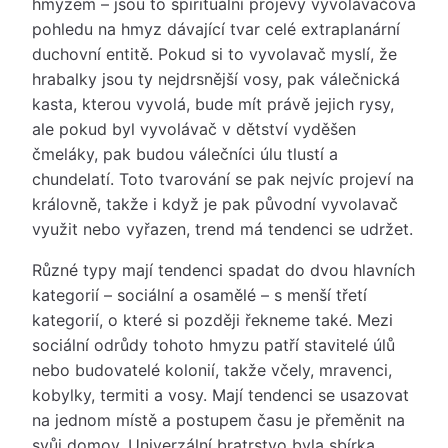
hmyzem – jsou to spirituální projevy vyvolávačova
pohledu na hmyz dávající tvar celé extraplanární
duchovní entitě. Pokud si to vyvolavač myslí, že
hrabalky jsou ty nejdrsnější vosy, pak válečnická
kasta, kterou vyvolá, bude mít právě jejich rysy,
ale pokud byl vyvolávač v dětství vyděšen
čmeláky, pak budou válečníci úlu tlustí a
chundelatí. Toto tvarování se pak nejvíc projeví na
královně, takže i když je pak původní vyvolavač
využit nebo vyřazen, trend má tendenci se udržet.
Různé typy mají tendenci spadat do dvou hlavních
kategorií – sociální a osamělé – s menší třetí
kategorií, o které si později řekneme také. Mezi
sociální odrůdy tohoto hmyzu patří stavitelé úlů
nebo budovatelé kolonií, takže včely, mravenci,
kobylky, termiti a vosy. Mají tendenci se usazovat
na jednom místě a postupem času je přeměnit na
svůj domov. Univerzální bratrstvo byla sbírka