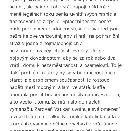
neměli, ale pak do toho stát zapojil některé z
méně legálních toků peněz uvnitř svých hranic a
financování se zlepšilo. Splácení těchto peněz
bude problémem budoucnosti, ale právě teď jsou
běžní Italové verbováni, aby si hráli na pohraniční
stráž v jedné z nejmalebnějších a
nejzkorumpovanějších částí Evropy. Učí se
bojovým dovednostem, aby se za rok nebo dva
vrátili domů k nezaměstnanosti a osamělosti. To je
další problém, o který by se v budoucnosti měli
starat, ale problémem současnosti je rostoucí
napětí mezi mocnými silami ve státě. Mafie
pomohla posílit bezpečnostní síly napříč Evropou,
a to vedlo k tomu, že má málo domácích
vymahačů. Zároveň Vatikán uvolňuje svá omezení
a více tlačí na morálku. Normálně katolická církev
s organizovaným zločinem vychází dobře (mnozí
z gangsterů jsou stále pořád katolíci), ale zdá se,