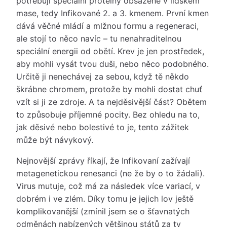
potřebují speciální proteiny obsažené v lidském
mase, tedy Infikované 2. a 3. kmenem. První kmen
dává věčné mládí a mlžnou formu a regeneraci,
ale stojí to něco navíc – tu nenahraditelnou
speciální energii od obětí. Krev je jen prostředek,
aby mohli vysát tvou duši, nebo něco podobného.
Určitě ji nenechávej za sebou, když tě někdo
škrábne chromem, protože by mohli dostat chuť
vzít si ji ze zdroje. A ta nejděsivější část? Obětem
to způsobuje příjemné pocity. Bez ohledu na to,
jak děsivé nebo bolestivé to je, tento zážitek
může být návykový.
Nejnovější zprávy říkají, že Infikovaní zažívají
metagenetickou renesanci (ne že by o to žádali).
Virus mutuje, což má za následek více variací, v
dobrém i ve zlém. Díky tomu je jejich lov ještě
komplikovanější (zmínil jsem se o šťavnatých
odměnách nabízených většinou států za ty