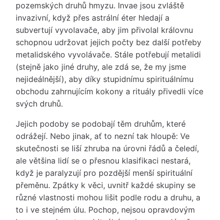
pozemských druhů hmyzu. Invae jsou zvláště
invazivní, když přes astrální éter hledají a
subvertují vyvolavače, aby jim přivolal královnu
schopnou udržovat jejich počty bez další potřeby
metalidského vyvolávače. Stále potřebují metalidi
(stejně jako jiné druhy, ale zdá se, že my jsme
nejideálnější), aby díky stupidnímu spirituálnímu
obchodu zahrnujícím kokony a rituály přivedli více
svých druhů.
Jejich podoby se podobají těm druhům, které
odrážejí. Nebo jinak, ať to nezní tak hloupě: Ve
skutečnosti se liší zhruba na úrovni řádů a čeledí,
ale většina lidí se o přesnou klasifikaci nestará,
když je paralyzují pro pozdější menší spirituální
přeměnu. Zpátky k věci, uvnitř každé skupiny se
různé vlastnosti mohou lišit podle rodu a druhu, a
to i ve stejném úlu. Pochop, nejsou opravdovým