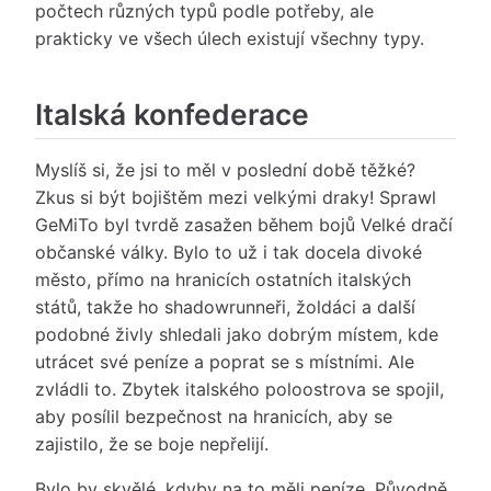
počtech různých typů podle potřeby, ale
prakticky ve všech úlech existují všechny typy.
Italská konfederace
Myslíš si, že jsi to měl v poslední době těžké?
Zkus si být bojištěm mezi velkými draky! Sprawl
GeMiTo byl tvrdě zasažen během bojů Velké dračí
občanské války. Bylo to už i tak docela divoké
město, přímo na hranicích ostatních italských
států, takže ho shadowrunneři, žoldáci a další
podobné živly shledali jako dobrým místem, kde
utrácet své peníze a poprat se s místními. Ale
zvládli to. Zbytek italského poloostrova se spojil,
aby posílil bezpečnost na hranicích, aby se
zajistilo, že se boje nepřelijí.
Bylo by skvělé, kdyby na to měli peníze. Původně