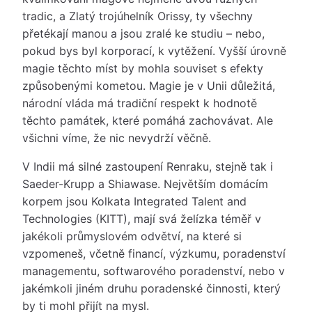
tradic, a Zlatý trojúhelník Orissy, ty všechny
přetékají manou a jsou zralé ke studiu – nebo,
pokud bys byl korporací, k vytěžení. Vyšší úrovně
magie těchto míst by mohla souviset s efekty
způsobenými kometou. Magie je v Unii důležitá,
národní vláda má tradiční respekt k hodnotě
těchto památek, které pomáhá zachovávat. Ale
všichni víme, že nic nevydrží věčně.
V Indii má silné zastoupení Renraku, stejně tak i
Saeder-Krupp a Shiawase. Největším domácím
korpem jsou Kolkata Integrated Talent and
Technologies (KITT), mají svá želízka téměř v
jakékoli průmyslovém odvětví, na které si
vzpomeneš, včetně financí, výzkumu, poradenství
managementu, softwarového poradenství, nebo v
jakémkoli jiném druhu poradenské činnosti, který
by ti mohl přijít na mysl.