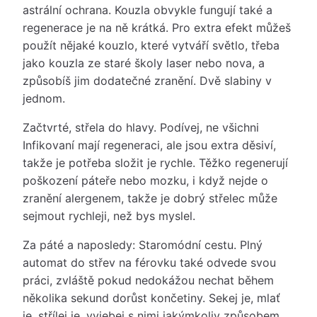
astrální ochrana. Kouzla obvykle fungují také a
regenerace je na ně krátká. Pro extra efekt můžeš
použít nějaké kouzlo, které vytváří světlo, třeba
jako kouzla ze staré školy laser nebo nova, a
způsobíš jim dodatečné zranění. Dvě slabiny v
jednom.
Začtvrté, střela do hlavy. Podívej, ne všichni
Infikovaní mají regeneraci, ale jsou extra děsiví,
takže je potřeba složit je rychle. Těžko regenerují
poškození páteře nebo mozku, i když nejde o
zranění alergenem, takže je dobrý střelec může
sejmout rychleji, než bys myslel.
Za páté a naposledy: Staromódní cestu. Plný
automat do střev na férovku také odvede svou
práci, zvláště pokud nedokážou nechat během
několika sekund dorůst končetiny. Sekej je, mlať
je, střílej je, vyjebej s nimi jakýmkoliv způsobem.