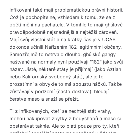
Infikovaní také mají problematickou právní historii.
Což je pochopitelné, vzhledem k tomu, že se z
obětí mění na pachatele. V tomhle to mají ghúlové
pravděpodobně nejsnadnější a nejtěžší zároveň.
Mají svůj vlastní stát a na krátký čas je v UCAS
dokonce učinili Nařízením 182 legitimními občany.
Samozřejmě to netrvalo dlouho, ghúlské gangy
naštvané na normály nyní používají "182" jako svůj
název. Jistě, některé státy je přijímají (jako Aztlan
nebo Kalifornský svobodný stát), ale je to
prozatímní a obvykle to má spoustu háčků. Takže
zůstávají v podzemí (často doslova), hledají
čerstvé maso a snaží se přežít.
Ti z Infikovaných, kteří se nechtějí stát vrahy,
mohou nakupovat zbytky z bodyshopů a maso si
obstarávat takhle. Ale to platí pouze pro ty, kteří