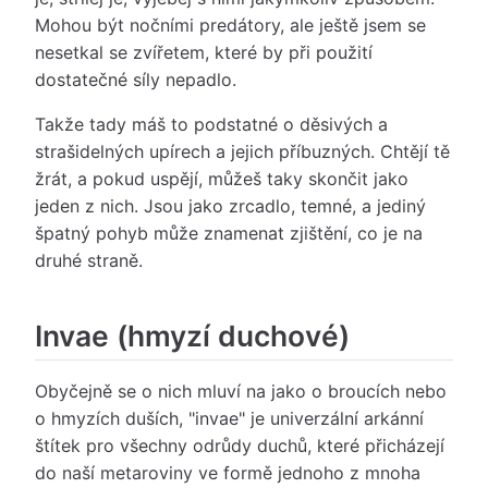
Mohou být nočními predátory, ale ještě jsem se
nesetkal se zvířetem, které by při použití
dostatečné síly nepadlo.
Takže tady máš to podstatné o děsivých a
strašidelných upírech a jejich příbuzných. Chtějí tě
žrát, a pokud uspějí, můžeš taky skončit jako
jeden z nich. Jsou jako zrcadlo, temné, a jediný
špatný pohyb může znamenat zjištění, co je na
druhé straně.
Invae (hmyzí duchové)
Obyčejně se o nich mluví na jako o broucích nebo
o hmyzích duších, "invae" je univerzální arkánní
štítek pro všechny odrůdy duchů, které přicházejí
do naší metaroviny ve formě jednoho z mnoha