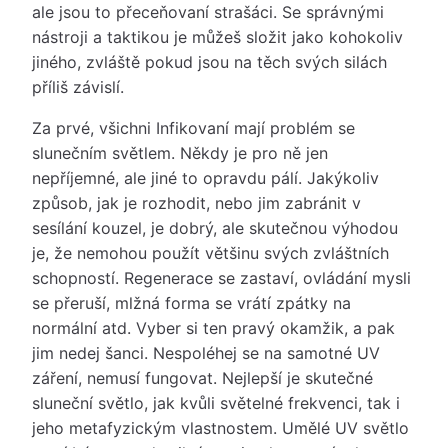
ale jsou to přeceňovaní strašáci. Se správnými
nástroji a taktikou je můžeš složit jako kohokoliv
jiného, zvláště pokud jsou na těch svých silách
příliš závislí.
Za prvé, všichni Infikovaní mají problém se
slunečním světlem. Někdy je pro ně jen
nepříjemné, ale jiné to opravdu pálí. Jakýkoliv
způsob, jak je rozhodit, nebo jim zabránit v
sesílání kouzel, je dobrý, ale skutečnou výhodou
je, že nemohou použít většinu svých zvláštních
schopností. Regenerace se zastaví, ovládání mysli
se přeruší, mlžná forma se vrátí zpátky na
normální atd. Vyber si ten pravý okamžik, a pak
jim nedej šanci. Nespoléhej se na samotné UV
záření, nemusí fungovat. Nejlepší je skutečné
sluneční světlo, jak kvůli světelné frekvenci, tak i
jeho metafyzickým vlastnostem. Umělé UV světlo