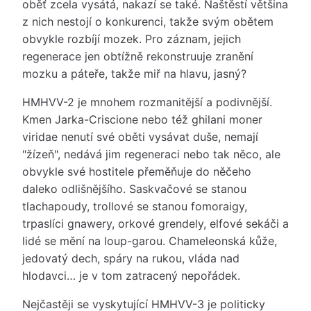
oběť zcela vysátá, nakazí se také. Naštěstí většina
z nich nestojí o konkurenci, takže svým obětem
obvykle rozbíjí mozek. Pro záznam, jejich
regenerace jen obtížně rekonstruuje zranění
mozku a páteře, takže miř na hlavu, jasný?
HMHVV-2 je mnohem rozmanitější a podivnější.
Kmen Jarka-Criscione nebo též ghilani moner
viridae nenutí své oběti vysávat duše, nemají
"žízeň", nedává jim regeneraci nebo tak něco, ale
obvykle své hostitele přeměňuje do něčeho
daleko odlišnějšího. Saskvačové se stanou
tlachapoudy, trollové se stanou fomoraigy,
trpaslíci gnawery, orkové grendely, elfové sekáči a
lidé se mění na loup-garou. Chameleonská kůže,
jedovatý dech, spáry na rukou, vláda nad
hlodavci… je v tom zatracený nepořádek.
Nejčastěji se vyskytující HMHVV-3 je politicky