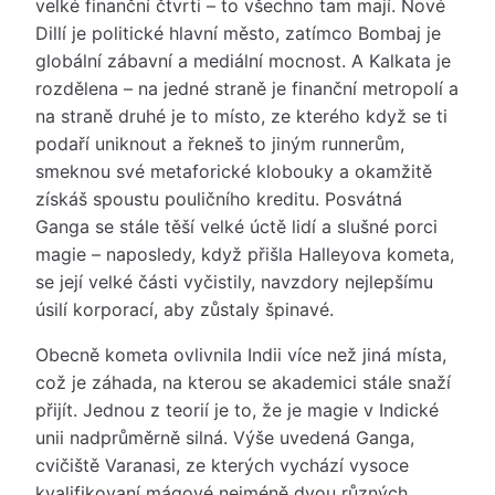
velké finanční čtvrti – to všechno tam mají. Nové
Dillí je politické hlavní město, zatímco Bombaj je
globální zábavní a mediální mocnost. A Kalkata je
rozdělena – na jedné straně je finanční metropolí a
na straně druhé je to místo, ze kterého když se ti
podaří uniknout a řekneš to jiným runnerům,
smeknou své metaforické klobouky a okamžitě
získáš spoustu pouličního kreditu. Posvátná
Ganga se stále těší velké úctě lidí a slušné porci
magie – naposledy, když přišla Halleyova kometa,
se její velké části vyčistily, navzdory nejlepšímu
úsilí korporací, aby zůstaly špinavé.
Obecně kometa ovlivnila Indii více než jiná místa,
což je záhada, na kterou se akademici stále snaží
přijít. Jednou z teorií je to, že je magie v Indické
unii nadprůměrně silná. Výše uvedená Ganga,
cvičiště Varanasi, ze kterých vychází vysoce
kvalifikovaní mágové nejméně dvou různých