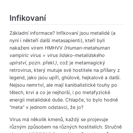
Infikovaní
Základní informace? Infikovaní jsou metalidé (a
nyní i někteří další metasapienti), kteří byli
nakaženi virem HMHVV
(Human-metahuman
vampiric virus = virus lidsko-metalidského
upírství, pozn. překl.)
, což je metamagický
retrovirus, který mutuje své hostitele na příšery z
legend, jako jsou upíři, ghúlové, hejkalové a další.
Nejsou nemrtví, ale mají kanibalistické touhy po
tělech, krvi a co je nejhorší, i po metafyzické
energii metalidské duše. Chlapče, to bylo hodně
"meta" v jednom odstavci, že jo?
Virus má několik kmenů, každý se projevuje
různým způsobem na různých hostitelích. Stručně