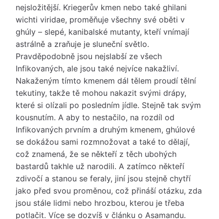
nejsložitější. Kriegerův kmen nebo také ghilani
wichti viridae, proměňuje všechny své oběti v
ghúly – slepé, kanibalské mutanty, kteří vnímají
astrálně a zraňuje je sluneční světlo.
Pravděpodobně jsou nejslabší ze všech
Infikovaných, ale jsou také nejvíce nakažliví.
Nakaženým tímto kmenem dál tělem proudí tělní
tekutiny, takže tě mohou nakazit svými drápy,
které si olízali po posledním jídle. Stejně tak svým
kousnutím. A aby to nestačilo, na rozdíl od
Infikovaných prvním a druhým kmenem, ghúlové
se dokážou sami rozmnožovat a také to dělají,
což znamená, že se někteří z těch ubohých
bastardů takhle už narodili. A zatímco někteří
zdivočí a stanou se feraly, jiní jsou stejně chytří
jako před svou proměnou, což přináší otázku, zda
jsou stále lidmi nebo hrozbou, kterou je třeba
potlačit. Více se dozvíš v článku o Asamandu.